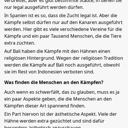
verbreitet, aber es gibt bestimmte Städte, in denen sie
nur legal ausgeführt werden dürfen.
In Spanien ist es so, dass die Zucht legal ist. Aber die
Kämpfe selbst dürfen nur auf den Kanaren ausgeführt
werden. Hier gibt es viele verschiedene Vereine für die
Kämpfe und ein paar Tausend Menschen, die die Tiere
extra züchten.
Auf Bali haben die Kämpfe mit den Hähnen einen
religiösen Hintergrund. Wegen der religiösen Tradition
werden die Kämpfe auf Bali noch ausgeführt, obwohl
sie im Rest von Indonesien verboten sind.
Was finden die Menschen an den Kämpfen?
Auch wenn es schwerfällt, das zu glauben, muss es ja
ein paar Aspekte geben, die die Menschen an den
Kämpfen dieser Art spannend finden.
Ein Part hiervon ist der ästhetische Aspekt. Viele der
Hähne werden extra gezüchtet und sind dafür
besonders ästhetisch anzuschauen.