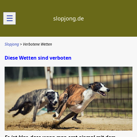
☰
slopjong.de
Slopjong
Verbotene Wetten
Diese Wetten sind verboten