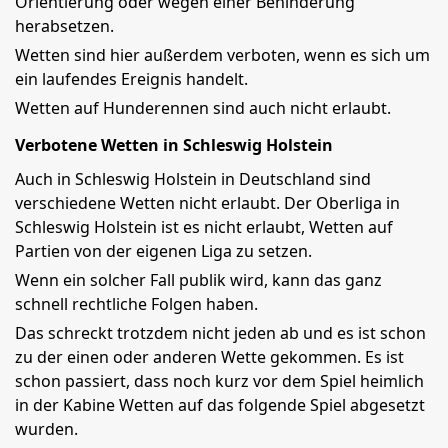
Orientierung oder wegen einer Behinderung
herabsetzen.
Wetten sind hier außerdem verboten, wenn es sich um
ein laufendes Ereignis handelt.
Wetten auf Hunderennen sind auch nicht erlaubt.
Verbotene Wetten in Schleswig Holstein
Auch in Schleswig Holstein in Deutschland sind
verschiedene Wetten nicht erlaubt. Der Oberliga in
Schleswig Holstein ist es nicht erlaubt, Wetten auf
Partien von der eigenen Liga zu setzen.
Wenn ein solcher Fall publik wird, kann das ganz
schnell rechtliche Folgen haben.
Das schreckt trotzdem nicht jeden ab und es ist schon
zu der einen oder anderen Wette gekommen. Es ist
schon passiert, dass noch kurz vor dem Spiel heimlich
in der Kabine Wetten auf das folgende Spiel abgesetzt
wurden.