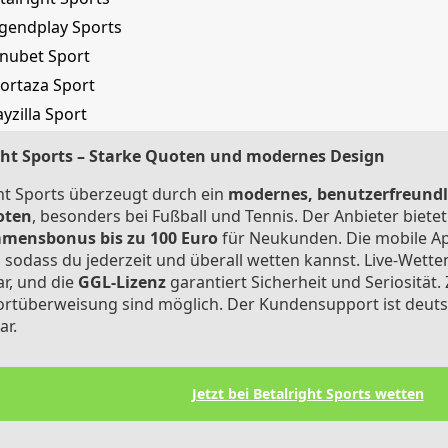
gendplay Sports
nubet Sport
ortaza Sport
ayzilla Sport
ght Sports – Starke Quoten und modernes Design
ht Sports überzeugt durch ein
modernes, benutzerfreundl
oten
, besonders bei Fußball und Tennis. Der Anbieter biete
mensbonus bis zu 100 Euro
für Neukunden. Die mobile App
 sodass du jederzeit und überall wetten kannst. Live-Wetten
r, und die
GGL-Lizenz
garantiert Sicherheit und Seriosität.
ortüberweisung sind möglich. Der Kundensupport ist deuts
ar.
Jetzt bei Betalright Sports wetten