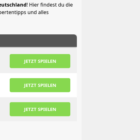
eutschland
! Hier findest du die
xpertentipps und alles
JETZT SPIELEN
JETZT SPIELEN
JETZT SPIELEN