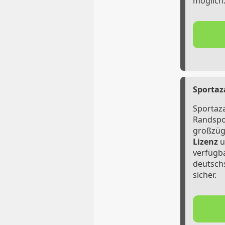
möglich.
Sportaz
Sportaza
Randspor
großzügi
Lizenz
u
verfügba
deutschs
sicher.