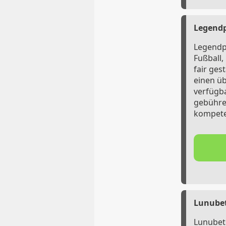
Legendp
Legendp
Fußball,
fair ges
einen üb
verfügba
gebühren
kompete
Lunubet
Lunubet 