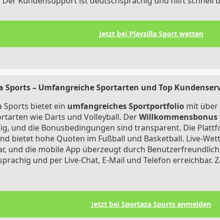
 Der Kundensupport ist deutschsprachig und hilft schnell b
Jetzt bei Playzilla Sport wetten
a Sports – Umfangreiche Sportarten und Top Kundenserv
 Sports bietet ein
umfangreiches Sportportfolio
mit über 
tarten wie Darts und Volleyball. Der
Willkommensbonus v
g, und die Bonusbedingungen sind transparent. Die Plattf
nd bietet hohe Quoten im Fußball und Basketball. Live-Wett
r, und die mobile App überzeugt durch Benutzerfreundlich
prachig und per Live-Chat, E-Mail und Telefon erreichbar. 
Jetzt bei Sportaza Sports anmelden