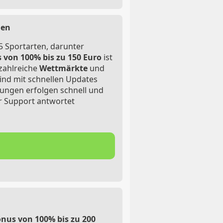
den
5 Sportarten, darunter
on 100% bis zu 150 Euro
ist
 zahlreiche
Wettmärkte
und
ind mit schnellen Updates
lungen erfolgen schnell und
er Support antwortet
nus von 100% bis zu 200