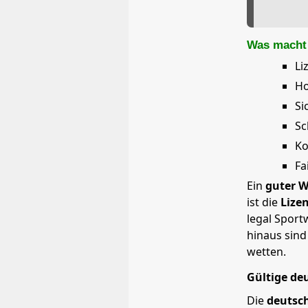
Was macht 
Li
Ho
Si
Sc
Ko
Fa
Ein
guter W
ist die
Lize
legal Sport
hinaus sin
wetten.
Gültige de
Die
deutsch