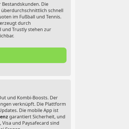
r Bestandskunden. Die
überdurchschnittlich schnell
uoten im Fußball und Tennis.
berzeugt durch
l und Trustly stehen zur
ichbar.
-Out und Kombi-Boosts. Der
ungen verknüpft. Die Plattform
Updates. Die mobile App ist
zenz
garantiert Sicherheit, und
, Visa und Paysafecard sind