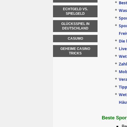
+
Bes
ECHTGELD VS.
+
Was
SPIELGELD
+
Spor
GLÜCKSSPIEL IN
+
Spo
DEUTSCHLAND
Fre
CASUMO
+
Die 
+
Live
GEHEIME CASINO
TRICKS
+
Wet
+
Zah
+
Mob
+
Ver
+
Tipp
+
Wett
Häu
Beste Spor
Be