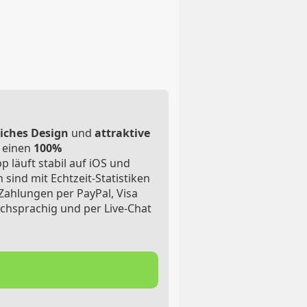
iches Design
und
attraktive
t einen
100%
 läuft stabil auf iOS und
 sind mit Echtzeit-Statistiken
 Zahlungen per PayPal, Visa
chsprachig und per Live-Chat